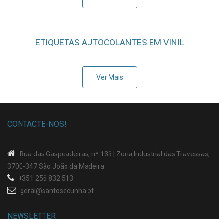
ETIQUETAS AUTOCOLANTES EM VINIL
Ver Mais
CONTACTE-NOS!
Rua das Gaspeadeiras, nº 136 |
Zona Industrial das Travessas
,
3700-347 São João da Madeira
+351 256 832 513
geral@santosecunha.pt
NEWSLETTER