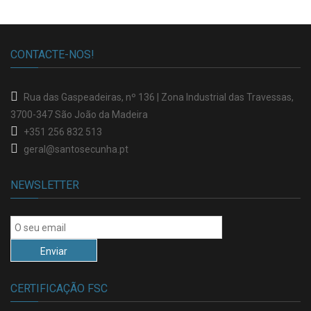
CONTACTE-NOS!
Rua das Gaspeadeiras, nº 136 |
Zona Industrial das Travessas
,
3700-347 São João da Madeira
+351 256 832 513
geral@santosecunha.pt
NEWSLETTER
CERTIFICAÇÃO FSC