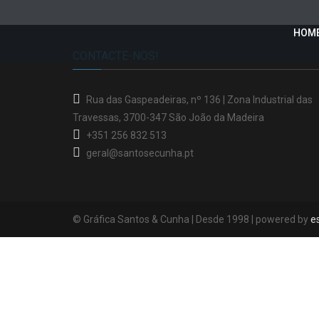
HOM
CONTACTE-NOS!
Rua das Gaspeadeiras, nº 136 |
Zona Industrial das
Travessas
, 3700-347 São João da Madeira
+351 256 832 513
geral@santosecunha.pt
© Gráfica Santos & Cunha | Desde 1998 | powered by
es