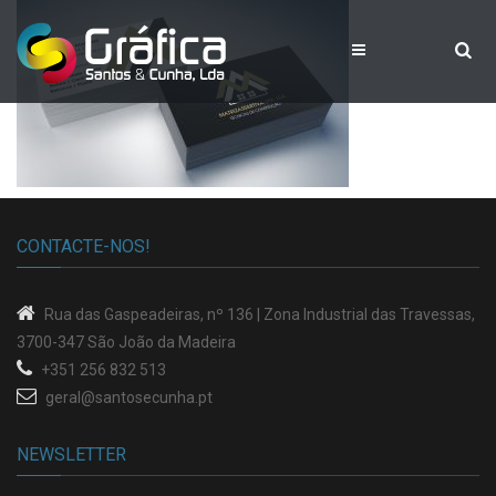
CONTACTE-NOS!
Rua das Gaspeadeiras, nº 136 |
Zona Industrial das Travessas
,
3700-347 São João da Madeira
+351 256 832 513
geral@santosecunha.pt
NEWSLETTER